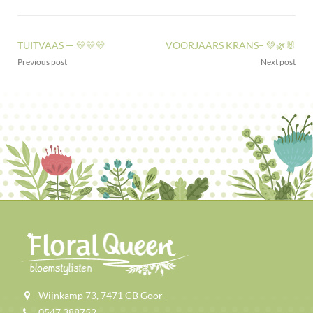
TUITVAAS — 💛💛💛
VOORJAARS KRANS– 💚🌿🐰
Previous post
Next post
Wijnkamp 73, 7471 CB Goor
0547 388752