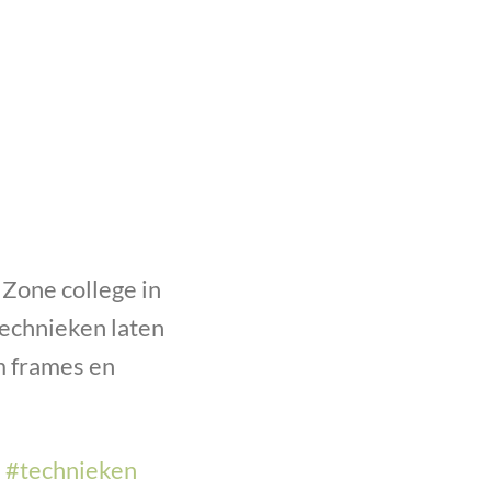
Zone college in
technieken laten
m frames en
e
#
technieken