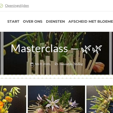
Openingstijden
START
OVER ONS
DIENSTEN
AFSCHEID MET BLOEM
Masterclass — 🌿🌿
feb 9, 2020
Nieuwtjes
,
Styling