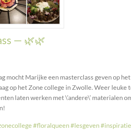
ass — 🌿🌿
ag mocht Marijke een masterclass geven op het 
ag op het Zone college in Zwolle. Weer leuke 
enten laten werken met \’andere\’ materialen o
n!
zonecollege
#
floralqueen
#
lesgeven
#
inspirati