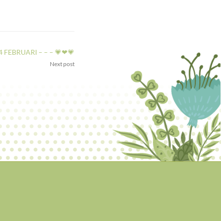
 FEBRUARI – – – 💗❤💗
Next post