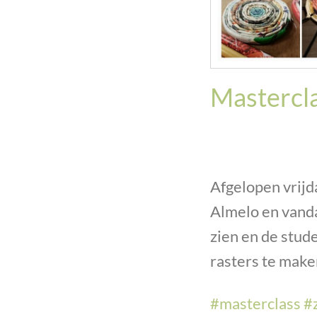
Mastercl
Afgelopen vrijd
Almelo en vanda
zien en de stud
rasters te make
#
masterclass
#