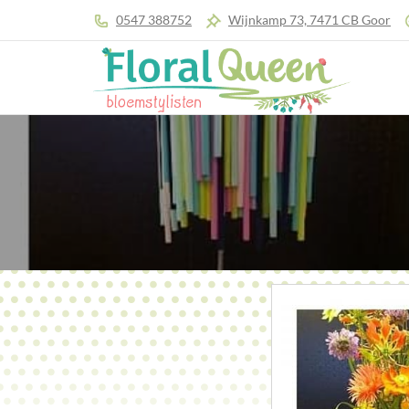
0547 388752
Wijnkamp 73, 7471 CB Goor