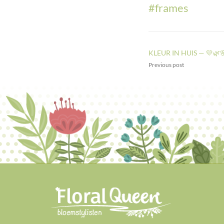
#
frames
KLEUR IN HUIS — 💛🌿
Previous post