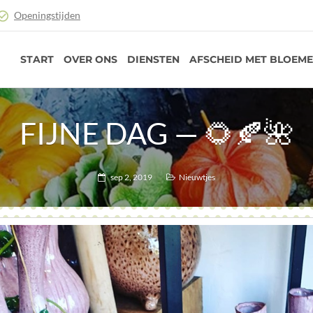
Openingstijden
START
OVER ONS
DIENSTEN
AFSCHEID MET BLOEM
FIJNE DAG — 🌻🍂🌺
sep 2, 2019
Nieuwtjes