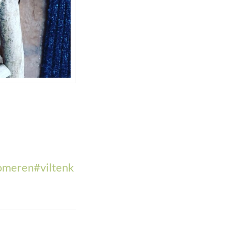
omeren
#
viltenk