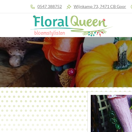
0547 388752
Wijnkamp 73, 7471 CB Goor