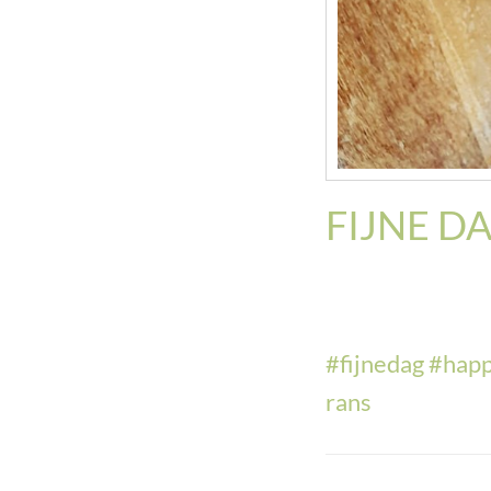
FIJNE DA
#
fijnedag
#
hap
rans