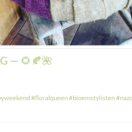
G — 🌻🍂🌺
pyweekend
#
floralqueen
#
bloemstylisten
#
naz