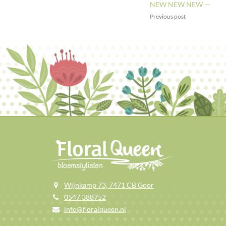
NEW NEW NEW —
Previous post
Wijnkamp 73, 7471 CB Goor
0547 388752
info@floralqueen.nl